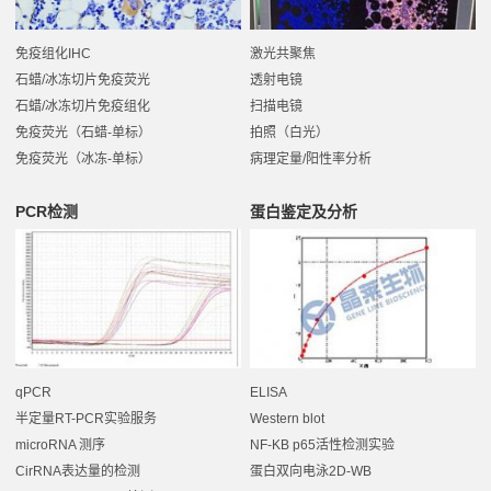
免疫组化IHC
激光共聚焦
石蜡/冰冻切片免疫荧光
透射电镜
石蜡/冰冻切片免疫组化
扫描电镜
免疫荧光（石蜡-单标）
拍照（白光）
免疫荧光（冰冻-单标）
病理定量/阳性率分析
PCR检测
蛋白鉴定及分析
qPCR
ELISA
半定量RT-PCR实验服务
Western blot
microRNA 测序
NF-KB p65活性检测实验
CirRNA表达量的检测
蛋白双向电泳2D-WB