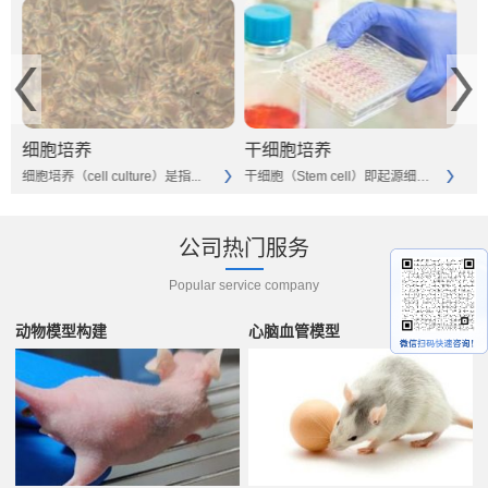
细胞培养
干细胞培养
细
细胞培养（cell culture）是指...
干细胞（Stem cell）即起源细胞。...
公司热门服务
Popular service company
动物模型构建
心脑血管模型