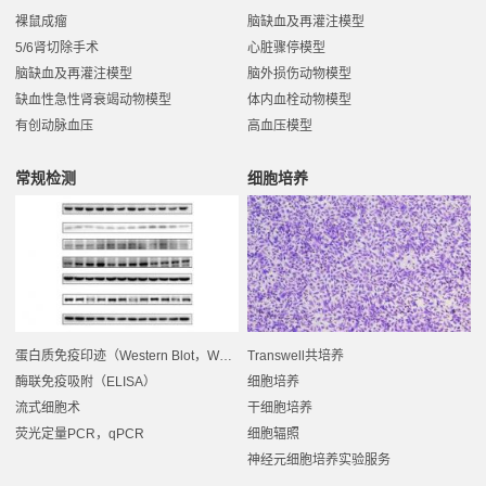
裸鼠成瘤
脑缺血及再灌注模型
5/6肾切除手术
心脏骤停模型
脑缺血及再灌注模型
脑外损伤动物模型
缺血性急性肾衰竭动物模型
体内血栓动物模型
有创动脉血压
高血压模型
常规检测
细胞培养
蛋白质免疫印迹（Western Blot，WB ）
Transwell共培养
酶联免疫吸附（ELISA）
细胞培养
流式细胞术
干细胞培养
荧光定量PCR，qPCR
细胞辐照
神经元细胞培养实验服务