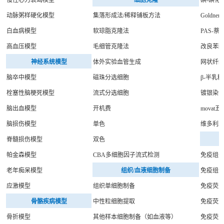
动脉粥样硬化模型
集落形成法/稀释铺板方法
Goldn
白血病模型
软琼脂克隆法
PAS-萘
高血压模型
毛细管克隆法
改良苯
神经系统模型
体外实验血管生成
网状纤
脑卒中模型
磁珠分选细胞
β-半乳
栓塞性脑梗死模型
流式分选细胞
镀银染
脑出血模型
开机费
movat
脑损伤模型
单色
维多利
脊髓损伤模型
双色
帕金森模型
CBA多细胞因子流式检测
免疫组
老年痴呆模型
组织/血液细胞制备
免疫组
应激模型
组织单细胞制备
免疫荧光
骨骼疾病模型
中性粒细胞提取
免疫荧光
骨折模型
其他样本细胞制备（如血液等）
免疫荧光