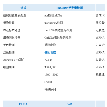
流式
DNA/RNA半定量检测
组织细胞悬液处理
pcr检测mRNA
合成（3
细胞处理
microRNA检测
质粒载
血液标本处理
LncRNA表达量的检测
过表达
细胞刺激培养
CirRNA表达量的检测
shRN
单色检测
凝胶电泳
过表达
双色检测
基因合成
shRN
Annexin V/PI凋亡
＜300
过表达
细胞周期
300-1,500
shRN
1500 - 5000
稳转细
>5000
特殊序列
ELISA
WB