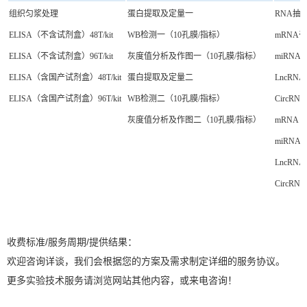
组织匀浆处理
蛋白提取及定量一
RNA抽
ELISA（不含试剂盒）48T/kit
WB检测一（10孔膜/指标）
mRNA
ELISA（不含试剂盒）96T/kit
灰度值分析及作图一（10孔膜/指标）
miRN
ELISA（含国产试剂盒）48T/kit
蛋白提取及定量二
LncR
ELISA（含国产试剂盒）96T/kit
WB检测二（10孔膜/指标）
CircR
灰度值分析及作图二（10孔膜/指标）
mRNA R
miRNA R
LncRNA 
CircRNA
收费标准/服务周期/提供结果：
欢迎咨询详谈，我们会根据您的方案及需求制定详细的服务协议。
更多实验技术服务请浏览网站其他内容，或来电咨询！