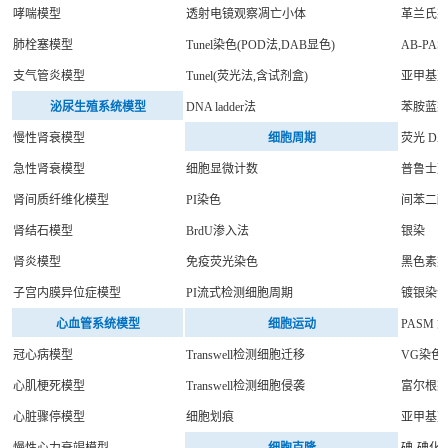
哮喘模型
透射电镜观察凋亡小体
革兰氏
肺栓塞模型
Tunel染色(POD法,DAB显色)
AB-PA
支气管炎模型
Tunel(荧光法,含试剂盒)
亚甲基
泌尿生殖系统模型
DNA ladder法
苯胺蓝
慢性肾衰模型
细胞周期
荧光 DA
急性肾衰模型
细胞显微计数
普鲁士
肾间质纤维化模型
PI染色
间苯二
肾结石模型
BrdU渗入法
银染
肾炎模型
免疫荧光染色
黑色素
子宫内膜异位症模型
PI流式检测细胞周期
镀银染
心血管系统模型
细胞运动
PASM
冠心病模型
Transwell检测细胞迁移
VG染色
心肌梗死模型
Transwell检测细胞侵袭
富尔根
心脏骤停模型
细胞划痕
亚甲基
慢性心力衰竭模型
细胞克隆
碘-碘化