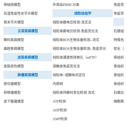
骨缺损模型
外周血PBMC分离
免疫荧光
风湿免疫性关节炎模型
线粒体组学
免疫荧光
骨关节炎模型
线粒体膜电位检测-流式法
五官疾病模型
线粒体膜电位检测-免疫荧光法
石蜡组
眼科疾病模型
线粒体ROS生物含量检测--流式
特殊包
鼻腔疾病模型
线粒体ROS生物含量检测--免疫荧光
软化（
皮肤疾病模型
线粒体通透性转换孔（mPTP）
骨组织
皮肤损伤模型
溶酶体免疫荧光法
骨组织
肿瘤疾病模型
线粒体+溶酶体共定位
骨组织E
原位瘤模型
内质网
骨组织E
转移瘤模型
线粒体钙瞬时变化检测-流式
石蜡白
皮下植瘤模型
ATP检测
细胞爬
ADP检测
AMP检测