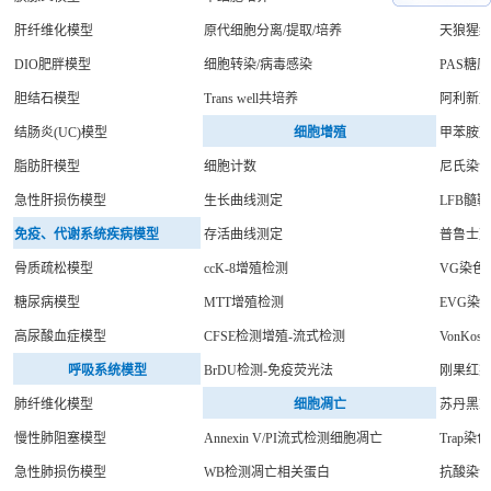
肝纤维化模型
原代细胞分离/提取/培养
天狼猩
DIO肥胖模型
细胞转染/病毒感染
PAS糖
胆结石模型
Trans well共培养
阿利新
结肠炎(UC)模型
细胞增殖
甲苯胺
脂肪肝模型
细胞计数
尼氏染
急性肝损伤模型
生长曲线测定
LFB髓
免疫、代谢系统疾病模型
存活曲线测定
普鲁士
骨质疏松模型
ccK-8增殖检测
VG染色
糖尿病模型
MTT增殖检测
EVG染
高尿酸血症模型
CFSE检测增殖-流式检测
VonKos
呼吸系统模型
BrDU检测-免疫荧光法
刚果红
肺纤维化模型
细胞凋亡
苏丹黑B
慢性肺阻塞模型
Annexin V/PI流式检测细胞凋亡
Trap染色
急性肺损伤模型
WB检测凋亡相关蛋白
抗酸染