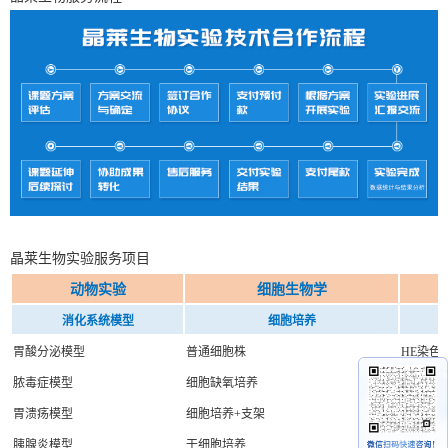
晶莱生物实验服务项目
动物实验
细胞生物学
消化系统模型
细胞培养
胃酸分泌模型
普通细胞株
HE染色
脓毒症模型
细胞缺氧培养
油红O染
胃溃疡模型
细胞培养+支架
番红固
胰腺炎模型
干细胞培养
Masson