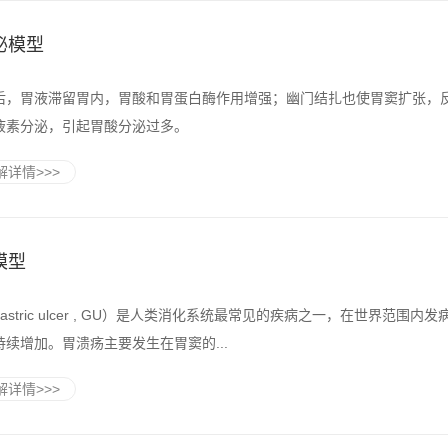
泌模型
后，胃液滞留胃内，胃酸和胃蛋白酶作用增强；幽门结扎也使胃窦扩张，
液素分泌，引起胃酸分泌过多。
详情>>>
模型
astric ulcer , GU）是人类消化系统最常见的疾病之一，在世界范围内
续增加。胃溃疡主要发生在胃窦的...
详情>>>