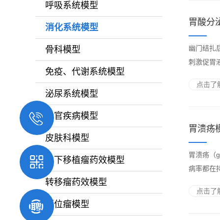
呼吸系统模型
胃酸分
消化系统模型
幽门结扎
骨科模型
刺激促胃
免疫、代谢系统模型
点击了解
泌尿系统模型
五官疾病模型
胃溃疡
皮肤科模型
胃溃疡（g
皮下移植瘤药效模型
病率都在持
转移瘤药效模型
点击了解
原位瘤模型