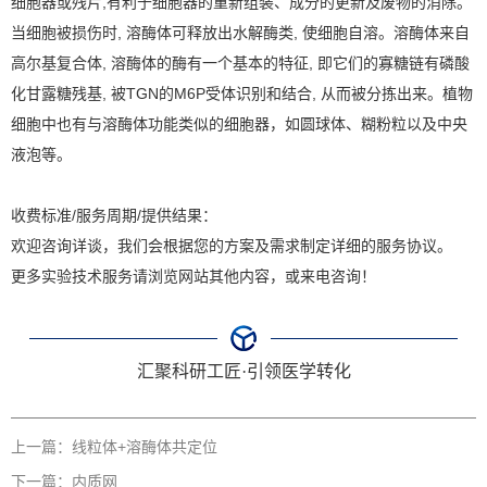
细胞器或残片,有利于细胞器的重新组装、成分的更新及废物的消除。
当细胞被损伤时, 溶酶体可释放出水解酶类, 使细胞自溶。溶酶体来自
高尔基复合体, 溶酶体的酶有一个基本的特征, 即它们的寡糖链有磷酸
化甘露糖残基, 被TGN的M6P受体识别和结合, 从而被分拣出来。植物
细胞中也有与溶酶体功能类似的细胞器，如圆球体、糊粉粒以及中央
液泡等。
收费标准/服务周期/提供结果：
欢迎咨询详谈，我们会根据您的方案及需求制定详细的服务协议。
更多实验技术服务请浏览网站其他内容，或来电咨询！
汇聚科研工匠
·引领医学转化
上一篇：
线粒体+溶酶体共定位
下一篇：
内质网