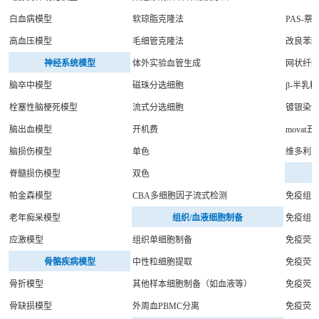
白血病模型
软琼脂克隆法
PAS-萘
高血压模型
毛细管克隆法
改良苯
神经系统模型
体外实验血管生成
网状纤
脑卒中模型
磁珠分选细胞
β-半乳
栓塞性脑梗死模型
流式分选细胞
镀银染
脑出血模型
开机费
movat
脑损伤模型
单色
维多利
脊髓损伤模型
双色
帕金森模型
CBA多细胞因子流式检测
免疫组
老年痴呆模型
组织/血液细胞制备
免疫组
应激模型
组织单细胞制备
免疫荧光
骨骼疾病模型
中性粒细胞提取
免疫荧光
骨折模型
其他样本细胞制备（如血液等）
免疫荧光
骨缺损模型
外周血PBMC分离
免疫荧光