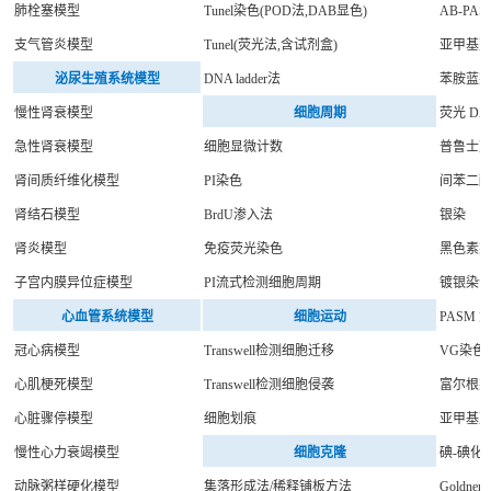
肺栓塞模型
Tunel染色(POD法,DAB显色)
AB-PA
支气管炎模型
Tunel(荧光法,含试剂盒)
亚甲基
泌尿生殖系统模型
DNA ladder法
苯胺蓝
慢性肾衰模型
细胞周期
荧光 DA
急性肾衰模型
细胞显微计数
普鲁士
肾间质纤维化模型
PI染色
间苯二
肾结石模型
BrdU渗入法
银染
肾炎模型
免疫荧光染色
黑色素
子宫内膜异位症模型
PI流式检测细胞周期
镀银染
心血管系统模型
细胞运动
PASM
冠心病模型
Transwell检测细胞迁移
VG染色
心肌梗死模型
Transwell检测细胞侵袭
富尔根
心脏骤停模型
细胞划痕
亚甲基
慢性心力衰竭模型
细胞克隆
碘-碘化
动脉粥样硬化模型
集落形成法/稀释铺板方法
Goldn