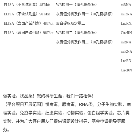
ELISA（不含试剂盒）48T/kit
WB检测一（10孔膜/指标）
mRNA
ELISA（不含试剂盒）96T/kit
灰度值分析及作图一（10孔膜/指标）
miRN
ELISA（含国产试剂盒）48T/kit
蛋白提取及定量二
LncR
ELISA（含国产试剂盒）96T/kit
WB检测二（10孔膜/指标）
CircR
灰度值分析及作图二（10孔膜/指标）
mRNA R
miRNA R
LncRNA 
CircRNA
做实验，找晶莱！您的科研生涯，我们一路相伴！
【平台项目开展范围】慢病毒，腺病毒，RNAi类，分子生物实验，病
理实验，免疫学实验，细胞实验，动物实验，蛋白组学实验，芯片类
实验，并为广大客户朋友们提供课题设计指导、基金申请指导等服
务。