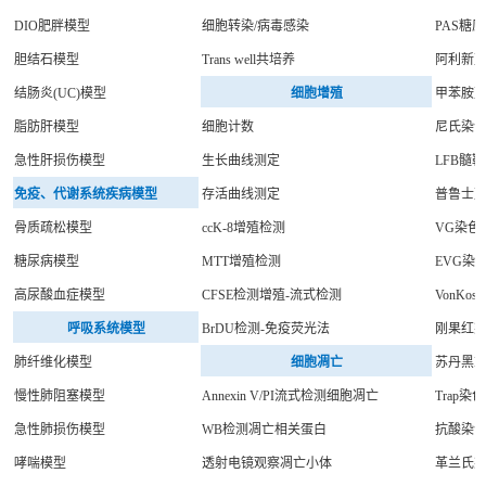
DIO肥胖模型
细胞转染/病毒感染
PAS糖
胆结石模型
Trans well共培养
阿利新
结肠炎(UC)模型
细胞增殖
甲苯胺
脂肪肝模型
细胞计数
尼氏染
急性肝损伤模型
生长曲线测定
LFB髓
免疫、代谢系统疾病模型
存活曲线测定
普鲁士
骨质疏松模型
ccK-8增殖检测
VG染色
糖尿病模型
MTT增殖检测
EVG染
高尿酸血症模型
CFSE检测增殖-流式检测
VonKos
呼吸系统模型
BrDU检测-免疫荧光法
刚果红
肺纤维化模型
细胞凋亡
苏丹黑B
慢性肺阻塞模型
Annexin V/PI流式检测细胞凋亡
Trap染色
急性肺损伤模型
WB检测凋亡相关蛋白
抗酸染
哮喘模型
透射电镜观察凋亡小体
革兰氏