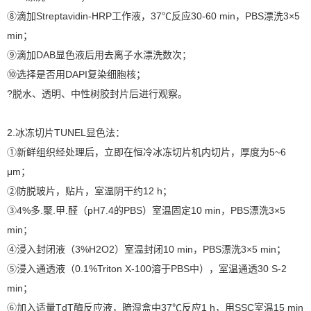
⑧滴加Streptavidin-HRP工作液，37℃反应30-60 min，PBS漂洗3×5
min；
⑨滴加DAB显色液后用去离子水漂洗数次；
⑩选择是否用DAPI复染细胞核；
?脱水、透明、中性树胶封片后进行观察。
2.冰冻切片TUNEL显色法：
①新鲜组织经处理后，立即在恒冷冰冻切片机内切片，厚度为5~6
μm；
②防脱玻片，贴片，室温阴干约12 h；
③4%多.聚.甲.醛（pH7.4的PBS）室温固定10 min，PBS漂洗3×5
min；
④浸入封闭液（3%H2O2）室温封闭10 min，PBS漂洗3×5 min；
⑤浸入通透液（0.1%Triton X-100溶于PBS中），室温通透30 S-2
min；
⑥加入适量TdT酶反应液，暗湿盒中37℃反应1 h，用SSC室温15 min