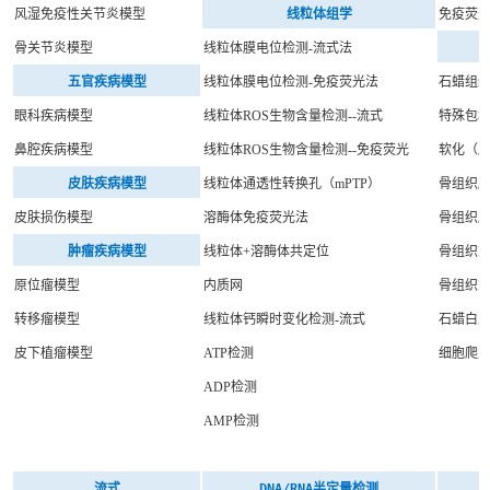
风湿免疫性关节炎模型
线粒体组学
免疫荧光
骨关节炎模型
线粒体膜电位检测-流式法
五官疾病模型
线粒体膜电位检测-免疫荧光法
石蜡组
眼科疾病模型
线粒体ROS生物含量检测--流式
特殊包
鼻腔疾病模型
线粒体ROS生物含量检测--免疫荧光
软化（
皮肤疾病模型
线粒体通透性转换孔（mPTP）
骨组织
皮肤损伤模型
溶酶体免疫荧光法
骨组织
肿瘤疾病模型
线粒体+溶酶体共定位
骨组织E
原位瘤模型
内质网
骨组织E
转移瘤模型
线粒体钙瞬时变化检测-流式
石蜡白
皮下植瘤模型
ATP检测
细胞爬
ADP检测
AMP检测
流式
DNA/RNA半定量检测