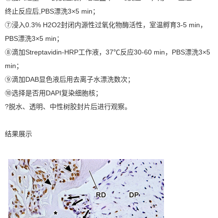
终止反应后,PBS漂洗3×5 min；
⑦浸入0.3% H2O2封闭内源性过氧化物酶活性，室温孵育3-5 min，
PBS漂洗3×5 min；
⑧滴加Streptavidin-HRP工作液，37℃反应30-60 min，PBS漂洗3×5
min；
⑨滴加DAB显色液后用去离子水漂洗数次；
⑩选择是否用DAPI复染细胞核；
?脱水、透明、中性树胶封片后进行观察。
结果展示